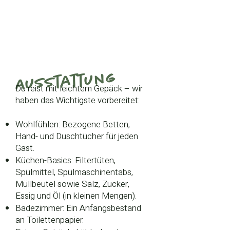
Ausstattung
Du reist mit leichtem Gepäck – wir
haben das Wichtigste vorbereitet:
Wohlfühlen: Bezogene Betten,
Hand- und Duschtücher für jeden
Gast.
Küchen-Basics: Filtertüten,
Spülmittel, Spülmaschinentabs,
Müllbeutel sowie Salz, Zucker,
Essig und Öl (in kleinen Mengen).
Badezimmer: Ein Anfangsbestand
an Toilettenpapier.