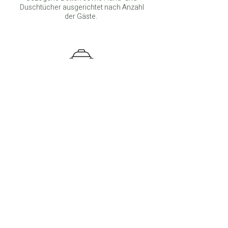
Duschtücher ausgerichtet nach Anzahl
der Gäste.
Küchenausstattung
Tabs, Spülmittel, Trockentücher sowie
kleine Mengen Zucker, Salz und Öl sind
bereits in der Wohnung vorhanden.
Waschmöglichkeit
Ein gemeinsamer Waschraum mit
Waschmaschine und Trockner steht zur