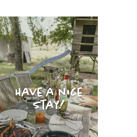
Victorhof
Have a nice
stay!