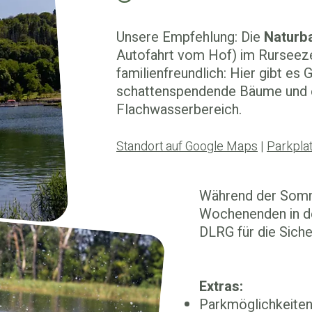
Unsere Empfehlung: Die
Naturb
Autofahrt vom Hof)
im Rurseeze
familienfreundlich: Hier gibt es 
schattenspendende Bäume und e
Flachwasserbereich.
Standort auf Google Maps
|
Parkpla
Während der Somm
Wochenenden in de
DLRG für die Sich
Extras:
Parkmöglichkeiten 