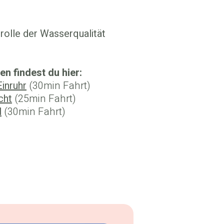
olle der Wasserqualität
en findest du hier:
inruhr
(30min Fahrt)
cht
(25min Fahrt)
l
(30min Fahrt)