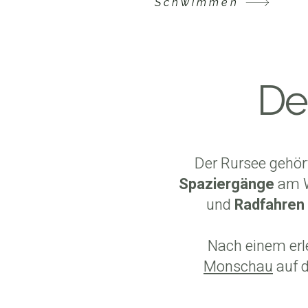
Schwimmen
Der
Der Rursee gehört
Spaziergänge
am 
und
Radfahren
Nach einem erl
Monschau
auf d