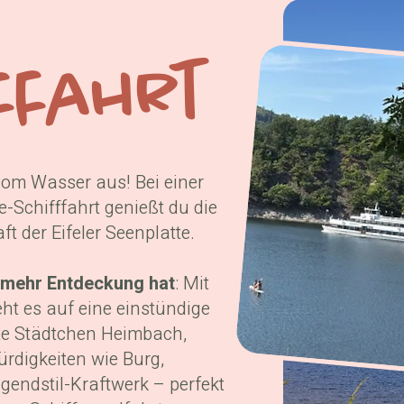
ffahrt
vom Wasser aus! Bei einer
e-Schifffahrt genießt du die
t der Eifeler Seenplatte. ​
h mehr Entdeckung hat
: Mit
ht es auf eine einstündige
te Städtchen Heimbach,
rdigkeiten wie Burg,
endstil-Kraftwerk – perfekt