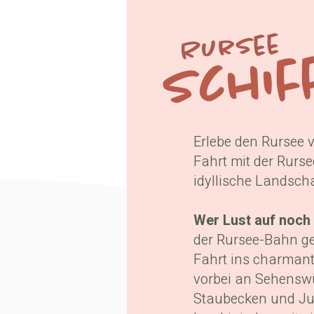
Rursee
Schif
Erlebe den Rursee 
Fahrt mit der Rurse
idyllische Landschaf
​Wer Lust auf noc
der Rursee-Bahn ge
Fahrt ins charman
vorbei an Sehenswü
Staubecken und Jug