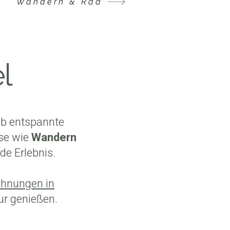
Wandern & Rad
el
 Ob entspannte
se wie
Wandern
de Erlebnis.
hnungen in
ur genießen.