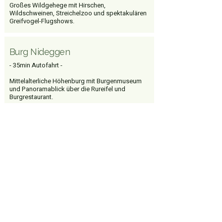
Großes Wildgehege mit Hirschen,
Wildschweinen, Streichelzoo und spektakulären
Greifvogel-Flugshows.
Burg Nideggen
- 35min Autofahrt -
Mittelalterliche Höhenburg mit Burgenmuseum
und Panoramablick über die Rureifel und
Burgrestaurant.
Naturerlebnisraum Wilder
Kermeter
- 40min Autofahrt -
Lehrpfad durch einen „Urwald im Entstehen“. Der
Wald darf sich hier völlig natürlich entwickeln,
ohne menschlichen Eingriff
Bubenheimer Spieleland